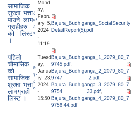
Mond
सामाजिक
ay,
सुरक्षा भत्ता
८
Febru
पाउने लाभ
०/
ary 5,
Bajura_Budhiganga_SocialSecurity
ग्राहीहरु
८
2024
DetailReport(5).pdf
को लिस्ट
१
-
।
11:19
पहिलो
Tuesd
Bajura_Budhiganga_1_2079_80_7
चौमासिक
ay,
9745.pdf
,
७
को
Janua
Bajura_Budhiganga_2_2079_80_7
९-
सामाजिक
ry 23,
9747 2.pdf
,
८
शुरक्षा भत्ता
2024
Bajura_Budhiganga_3_2079_80_7
०
लाभग्राही
-
9754 33.pdf
,
लिस्ट ।
15:50
Bajura_Budhiganga_4_2079_80_7
9756 44.pdf