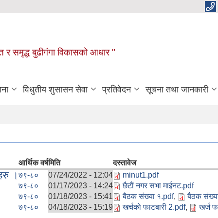
रक्षित र समृद्ध बुढीगंगा विकासको आधार "
जना
विधुतीय शुसासन सेवा
प्रतिवेदन
सूचना तथा जानकारी
आर्थिक वर्ष
मिति
दस्तावेज
हरु ।
७९-८०
07/24/2022 - 12:04
minut1.pdf
७९-८०
01/17/2023 - 14:24
छैटाैं नगर सभा माईनट.pdf
७९-८०
01/18/2023 - 15:41
बैठक संख्या १.pdf
,
बैठक संख्य
७९-८०
04/18/2023 - 15:19
खर्चकाे फाटबारी 2.pdf
,
खर्ज फ