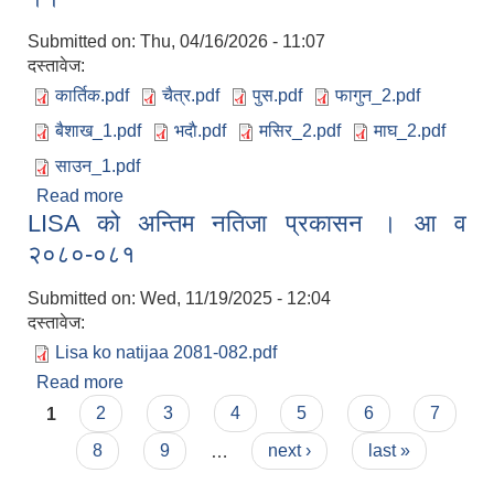
Submitted on:
Thu, 04/16/2026 - 11:07
दस्तावेज:
कार्तिक.pdf
चैत्र.pdf
पुस.pdf
फागुन_2.pdf
बैशाख_1.pdf
भदाै.pdf
मसिर_2.pdf
माघ_2.pdf
साउन_1.pdf
Read more
about श्रावण देखी बैशाख सम्मका कार्यपालिकाका निर्णयहरु
LISA को अन्तिम नतिजा प्रकासन । आ व
।।
२०८०-०८१
Submitted on:
Wed, 11/19/2025 - 12:04
दस्तावेज:
Lisa ko natijaa 2081-082.pdf
Read more
about LISA को अन्तिम नतिजा प्रकासन । आ व
Pages
२०८०-०८१
1
2
3
4
5
6
7
8
9
…
next ›
last »