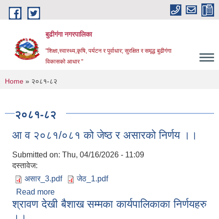
Skip to main content
बुढीगंगा नगरपालिका
"शिक्षा,स्वास्थ्य,कृषि, पर्यटन र पुर्वाधार; सुरक्षित र समृद्ध बुढीगंगा
विकासको आधार "
You are here
Home
» २०८१-८२
२०८१-८२
आ व २०८१/०८१ को जेष्ठ र असारको निर्णय ।।
Submitted on:
Thu, 04/16/2026 - 11:09
दस्तावेज:
असार_3.pdf
जेठ_1.pdf
Read more
about आ व २०८१/०८१ को जेष्ठ र असारको निर्णय ।।
श्रावण देखी बैशाख सम्मका कार्यपालिकाका निर्णयहरु
।।