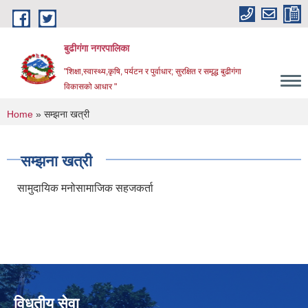
Skip to main content
बुढीगंगा नगरपालिका
"शिक्षा,स्वास्थ्य,कृषि, पर्यटन र पुर्वाधार; सुरक्षित र समृद्ध बुढीगंगा
विकासको आधार "
You are here
Home
» सम्झना खत्री
सम्झना खत्री
सामुदायिक मनोसामाजिक सहजकर्ता
विधुतीय सेवा