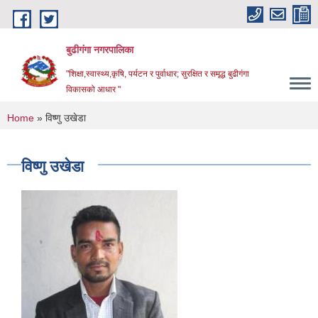
Skip to main content
बुढीगंगा नगरपालिका
"शिक्षा,स्वास्थ्य,कृषि, पर्यटन र पुर्वाधार; सुरक्षित र समृद्ध बुढीगंगा
विकासको आधार "
You are here
Home
» विष्णु उखेडा
विष्णु उखेडा