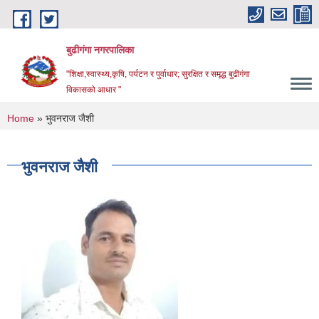
Skip to main content
बुढीगंगा नगरपालिका
"शिक्षा,स्वास्थ्य,कृषि, पर्यटन र पुर्वाधार; सुरक्षित र समृद्ध बुढीगंगा
विकासको आधार "
You are here
Home
» भुवनराज जैशी
भुवनराज जैशी