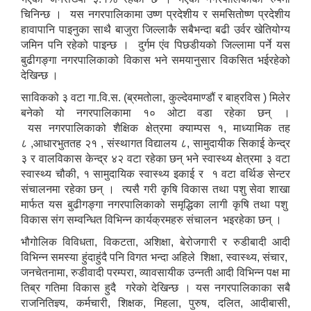
चिनिन्छ । यस नगरपालिकामा उष्ण प्रदेशीय र समसितोष्ण प्रदेशीय
हावापानि पाइनुका साथै बाजुरा जिल्लाकै सबैभन्दा बढी उर्वर खेतियोग्य
जमिन पनि रहेको पाइन्छ । दुर्गम एंव पिछडीयको जिल्लामा पर्ने यस
बुढीगङ्गा नगरपालिकाको विकास भने समयानुसार विकसित भईरहेको
देखिन्छ ।
साविकको ३ वटा गा.वि.स. (ब्रमताेला, कुल्देवमाण्डौं र बाह्रविस ) मिलेर
बनेको यो नगरपालिकामा १० ओटा वडा रहेका छन् ।
यस नगरपालिकाको शैक्षिक क्षेत्रमा क्याम्पस १, माध्यामिक तह
८ ,आधारभुततह २१ , संस्थागत विद्यालय ८, सामुदायीक सिकाई केन्द्र
३ र वालविकास केन्द्र ४२ वटा रहेका छन् भने स्वास्थ्य क्षेत्रमा ३ वटा
स्वास्थ्य चौकी, १ सामुदायिक स्वास्थ्य इकाई र १ वटा वर्थिङ सेन्टर
संचालनमा रहेका छन् । त्यसै गरी कृषि विकास तथा पशु सेवा शाखा
मार्फत यस बुढीगङ्गा नगरपालिकाको समृद्धिका लागी कृषि तथा पशु
विकास संग सम्वन्धित विभिन्न कार्यक्रमहरु संचालन भइरहेका छन् ।
भौगोलिक विविधता, विकटता, अशिक्षा, बेरोजगारी र रुडीबादी आदी
विभिन्न समस्या हुंदाहुंदै पनि विगत भन्दा अहिले शिक्षा, स्वास्थ्य, संचार,
जनचेतनामा, रुडीवादी परम्परा, व्यावसायीक उन्नती आदी विभिन्न पक्ष मा
तिब्र गतिमा विकास हुदै गरेकाे देखिन्छ । यस नगरपालिकाका सबै
राजनितिज्ञ्य, कर्मचारी, शिक्षक, मिहला, पुरुष, दलित, आदीबासी,