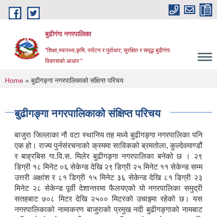
Skip to main content
बुढीगंगा नगरपालिका
"शिक्षा,स्वास्थ्य,कृषि, पर्यटन र पुर्वाधार; सुरक्षित र समृद्ध बुढीगंगा
विकासको आधार "
You are here
Home
» बुढीगङ्गा नगरपालिकाको संक्षिप्त परिचय
बुढीगङ्गा नगरपालिकाको संक्षिप्त परिचय
बाजुरा जिल्लाका नौ वटा स्थानिय तह मध्ये बुढीगङ्गा नगरपालिका पनि
एक हो। राज्य पुर्नसंरचनाको क्रममा साविकको ब्रमतोला, कुल्देवमाण्डौं
र बाह्रबिस गा.वि.स. मिलेर बुढीगङ्गा नगरपालिका बनेको छ । २९
डिग्री १८ मिनेट ०६ सेकेन्ड देखि २९ डिग्री २५ मिनेट ११ सेकेन्ड सम्म
उत्तरी अक्षांश र ८१ डिग्री १५ मिनेट ३६ सेकेन्ड देखि ८१ डिग्री २३
मिनेट २८ सेकेन्ड पूर्वी देशान्तरमा फैलयएको यो नगरपालिका समुद्री
सतहबाट ७०८ मिटर देखि २५०० मिटरको उचाइमा रहेको छ। यस
नगरपालिकाको नामाकरण बाजुराको प्रमुख नदी बुढीगङ्गाको नामबाट