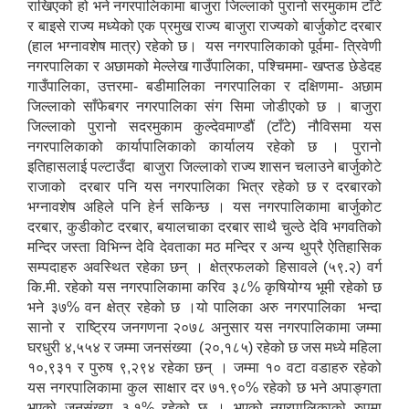
राखिएको हो भने नगरपालिकामा बाजुरा जिल्लाको पुरानो सरमुकाम टाँटे
र बाइसे राज्य मध्येको एक प्रमुख राज्य बाजुरा राज्यको बार्जुकोट दरबार
(हाल भग्नावशेष मात्र) रहेको छ। यस नगरपालिकाको पूर्वमा- त्रिवेणी
नगरपालिका र अछामको मेल्लेख गाउँपालिका, पश्चिममा- खप्तड छेडेदह
गाउँपालिका, उत्तरमा- बडीमालिका नगरपालिका र दक्षिणमा- अछाम
जिल्लाको साँफेबगर नगरपालिका संग सिमा जोडीएको छ । बाजुरा
जिल्लाको पुरानो सदरमुकाम कुल्देवमाण्डौं (टाँटे) नौविसमा यस
नगरपालिकाको कार्यापालिकाको कार्यालय रहेको छ । पुरानो
इतिहासलाई पल्टाउँदा बाजुरा जिल्लाको राज्य शासन चलाउने बार्जुकोटे
राजाको दरबार पनि यस नगरपालिका भित्र रहेको छ र दरबारको
भग्नावशेष अहिले पनि हेर्न सकिन्छ । यस नगरपालिकामा बार्जुकोट
दरबार, कुडीकोट दरबार, बयालचाका दरबार साथै चुल्ठे देवि भगवतिको
मन्दिर जस्ता विभिन्न देवि देवताका मठ मन्दिर र अन्य थुप्रै ऐतिहासिक
सम्पदाहरु अवस्थित रहेका छन् । क्षेत्रफलको हिसावले (५९.२) वर्ग
कि.मी. रहेको यस नगरपालिकामा करिव ३८% कृषियोग्य भूमी रहेको छ
भने ३७% वन क्षेत्र रहेको छ ।यो पालिका अरु नगरपालिका भन्दा
सानो र राष्ट्रिय जनगणना २०७८ अनुसार यस नगरपालिकामा जम्मा
घरधुरी ४,५५४ र जम्मा जनसंख्या (२०,१८५) रहेको छ जस मध्ये महिला
१०,९३१ र पुरुष ९,२९४ रहेका छन् । जम्मा १० वटा वडाहरु रहेको
यस नगरपालिकामा कुल साक्षार दर ७१.९०% रहेको छ भने अपाङ्गता
भएको जनसंख्या ३.१% रहेको छ । भएको नगरपालिकाको रुपमा