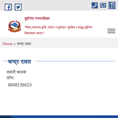
Skip to main content
बुढीगंगा नगरपालिका
"शिक्षा,स्वास्थ्य,कृषि, पर्यटन र पुर्वाधार; सुरक्षित र समृद्ध बुढीगंगा
विकासको आधार "
You are here
Home
» चन्द्र रावत
चन्द्र रावत
सवारी चालक
फोन:
9848136623