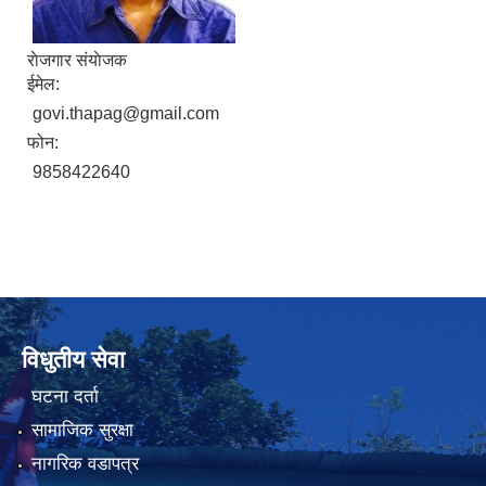
राेजगार संयाेजक
ईमेल:
govi.thapag@gmail.com
फोन:
9858422640
विधुतीय सेवा
घटना दर्ता
सामाजिक सुरक्षा
नागरिक वडापत्र