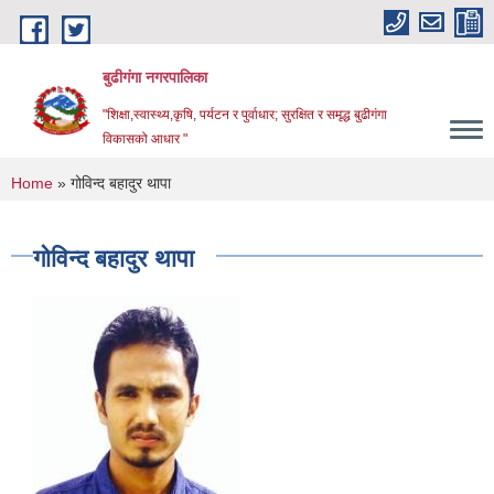
Skip to main content
बुढीगंगा नगरपालिका
"शिक्षा,स्वास्थ्य,कृषि, पर्यटन र पुर्वाधार; सुरक्षित र समृद्ध बुढीगंगा
विकासको आधार "
You are here
Home
» गोविन्द बहादुर थापा
गोविन्द बहादुर थापा