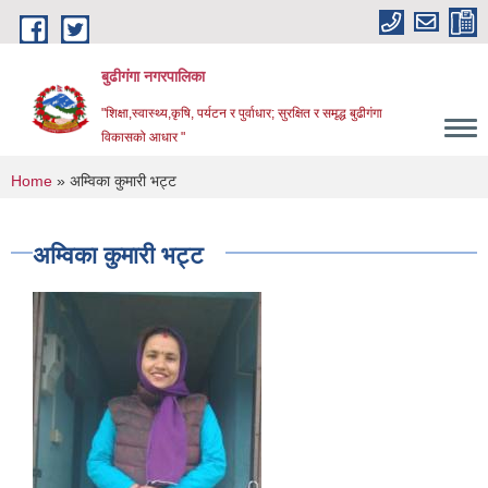
Skip to main content
बुढीगंगा नगरपालिका
"शिक्षा,स्वास्थ्य,कृषि, पर्यटन र पुर्वाधार; सुरक्षित र समृद्ध बुढीगंगा
विकासको आधार "
You are here
Home
» अम्विका कुमारी भट्ट
अम्विका कुमारी भट्ट